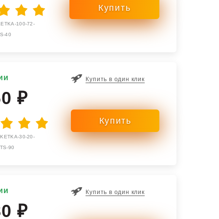
ETKA-100-72-
S-40
ии
Купить в один клик
60 ₽
KETKA-30-20-
TS-90
ии
Купить в один клик
80 ₽