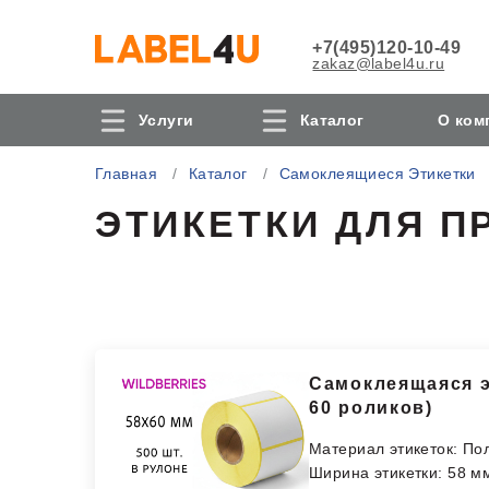
+7(495)120-10-49
zakaz@label4u.ru
Услуги
Каталог
О ком
Главная
Каталог
Самоклеящиеся Этикетки
ЭТИКЕТКИ ДЛЯ П
Самоклеящаяся эт
60 роликов)
Материал этикеток: По
Ширина этикетки: 58 м