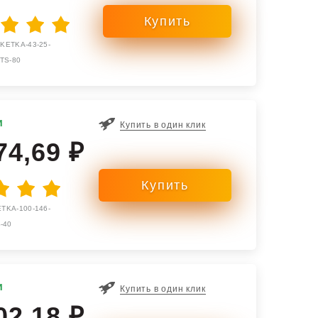
KETKA-43-25-
TS-80
и
Купить в один клик
74,69 ₽
TKA-100-146-
-40
и
Купить в один клик
02,18 ₽