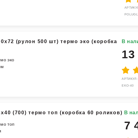
АРТИКУЛ
POLUGL
0x72 (рулон 500 шт) термо эко (коробка
В нал
13
рмо эко
мм
АРТИКУЛ:
EKO-40
x40 (700) термо топ (коробка 60 роликов)
В на
7 
рмо топ
м