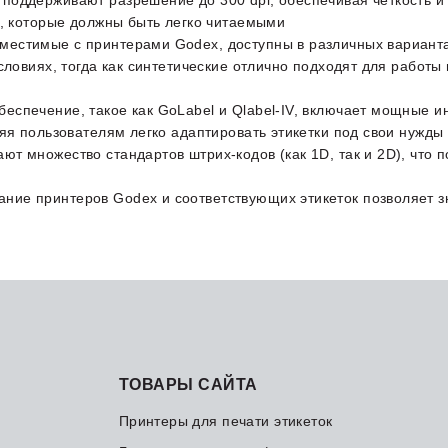
 поддерживают разрешение до 300 dpi, обеспечивая четкость и
в, которые должны быть легко читаемыми
овместимые с принтерами Godex, доступны в различных вариан
ловиях, тогда как синтетические отлично подходят для работы 
беспечение, такое как GoLabel и Qlabel-IV, включает мощные и
яя пользователям легко адаптировать этикетки под свои нужды​
ют множество стандартов штрих-кодов (как 1D, так и 2D), что п
ание принтеров Godex и соответствующих этикеток позволяет з
ТОВАРЫ САЙТА
Принтеры для печати этикеток