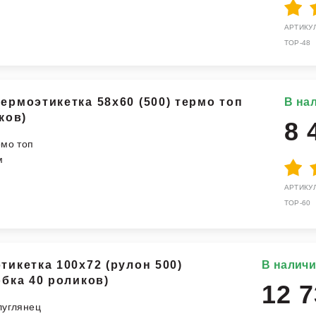
АРТИКУЛ
TOP-48
ермоэтикетка 58х60 (500) термо топ
В на
ков)
8 
рмо топ
м
АРТИКУЛ
TOP-60
тикетка 100x72 (рулон 500)
В налич
обка 40 роликов)
12 7
луглянец