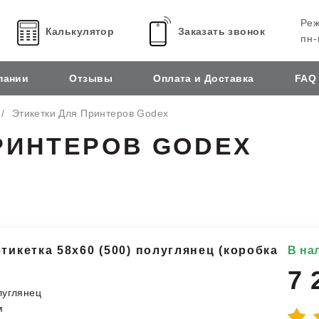
Реж
Калькулятор
Заказать звонок
пн-
пании
Отзывы
Оплата и Доставка
FAQ
Этикетки Для Принтеров Godex
РИНТЕРОВ GODEX
икетка 58х60 (500) полуглянец (коробка
В на
7 
луглянец
м