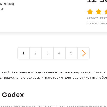
луглянец
мм
АРТИКУЛ: ETIKE
POLUGLYANETS
1
2
3
4
5
у нас! В каталоге представлены готовые варианты попул
ивидуальные заказы, и изготовим для вас этикетки любо
 Godex