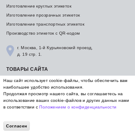
Изготовление круглых этикеток
Изготовление прозрачных этикеток
Изготовление транспортных этикеток
Производство этикеток с QR-кодом
г. Москва, 1-й Курьяновский проезд,
д. 19 стр. 1.
ТОВАРЫ САЙТА
Принтеры для печати этикеток
Наш сайт использует cookie-файлы, чтобы обеспечить вам
наибольшее удобство использования.
Готовые термотрансферные этикетки
Продолжая просмотр нашего сайта, вы соглашаетесь на
Готовые термоэтикетки
использование ваших cookie-файлов и других данных нами
в соответствии с
Положением о конфиденциальности
More info
Перезвоним за 30 сек
Согласен