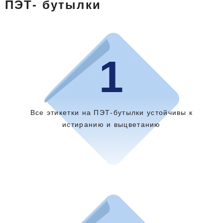
ПЭТ- бутылки
1
Все этикетки на ПЭТ-бутылки устойчивы к
истиранию и выцветанию