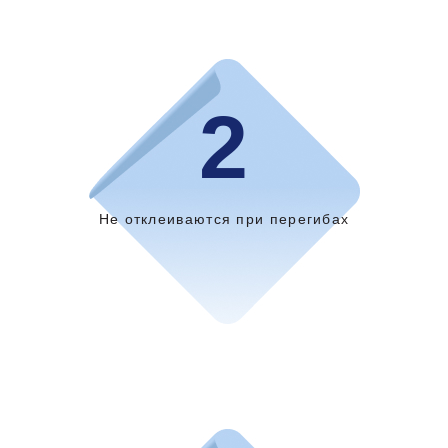
2
Не отклеиваются при перегибах