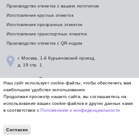
Производство этикеток с вашим логотипом
Изготовление круглых этикеток
Изготовление прозрачных этикеток
Изготовление транспортных этикеток
Производство этикеток с QR-кодом
г. Москва, 1-й Курьяновский проезд,
д. 19 стр. 1.
ТОВАРЫ САЙТА
Наш сайт использует cookie-файлы, чтобы обеспечить вам
наибольшее удобство использования.
Принтеры для печати этикеток
Продолжая просмотр нашего сайта, вы соглашаетесь на
Готовые термотрансферные этикетки
использование ваших cookie-файлов и других данных нами
в соответствии с
Положением о конфиденциальности
Готовые термоэтикетки
More info
Согласен
Перезвоним за 30 сек