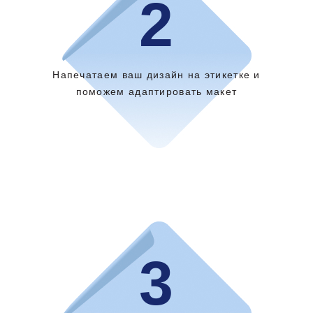
2
Напечатаем ваш дизайн на этикетке и
поможем адаптировать макет
3