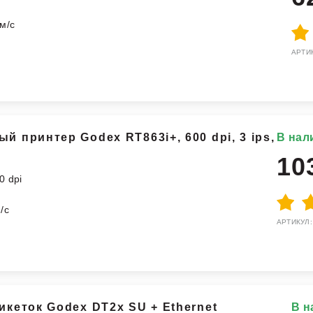
м/с
АРТИК
 принтер Godeх RT863i+, 600 dpi, 3 ips,
В нал
10
0 dpi
м
/с
АРТИКУЛ:
икеток Godex DT2х SU + Ethernet
В н