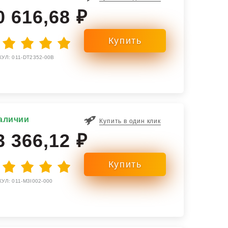
0 616,68 ₽
УЛ: 011-DT2352-00B
аличии
Купить в один клик
3 366,12 ₽
УЛ: 011-M3I002-000