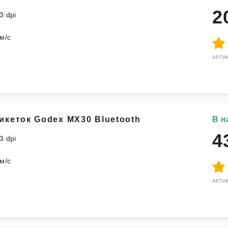
2
3 dpi
м/с
АРТИК
икеток Godex MX30 Bluetooth
В н
4
3 dpi
м/с
АРТИК