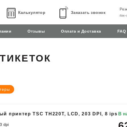
Реж
Калькулятор
Заказать звонок
пн-
пании
Отзывы
Оплата и Доставка
FAQ
ЭТИКЕТОК
теры
й принтер TSC TH220T, LCD, 203 DPI, 8 ips
В н
6
3 dpi