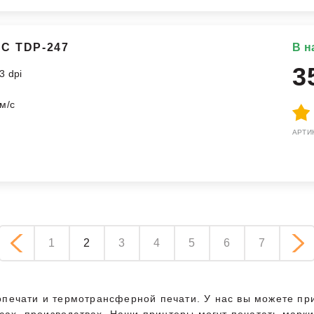
C TDP-247
В н
3
3 dpi
м
м/с
АРТИК
1
2
3
4
5
6
7
печати и термотрансферной печати. У нас вы можете при