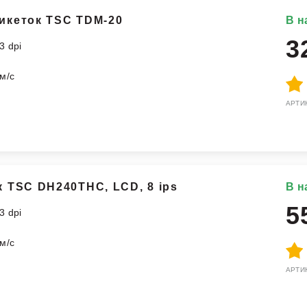
икеток TSC TDM-20
В н
3
3 dpi
м/с
АРТИК
к TSC DH240THC, LCD, 8 ips
В н
5
3 dpi
м
м/с
АРТИК