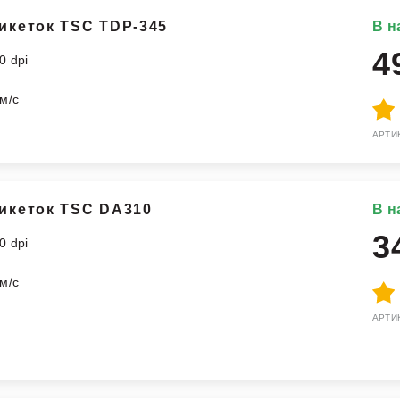
икеток TSC TDP-345
В н
4
0 dpi
м
м/с
АРТИК
икеток TSC DA310
В н
3
0 dpi
м
м/с
АРТИК