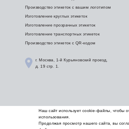
Производство этикеток с вашим логотипом
Изготовление круглых этикеток
Изготовление прозрачных этикеток
Изготовление транспортных этикеток
Производство этикеток с QR-кодом
г. Москва, 1-й Курьяновский проезд,
д. 19 стр. 1.
Наш сайт использует cookie-файлы, чтобы 
© Типография Этикетка для Вас
использования.
2015-2026 Все права защищены.
Продолжая просмотр нашего сайта, вы согл
Информация, представленная на сайте, не является