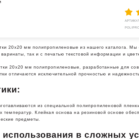
м
АРТИКУЛ:
POLIPR
тки 20х20 мм полипропиленовые из нашего каталога. Мы 
ые варинаты, так и с печатью текстовой информации и цве
етки 20х20 мм полипропиленовые, разработанные для со
етки отличаются исключительной прочностью и надежнос
ики:
готавливаются из специальной полипропиленовой пленки,
х температур. Клейкая основа на резиновой основе обес
ческие предметы.
 использования в сложных у