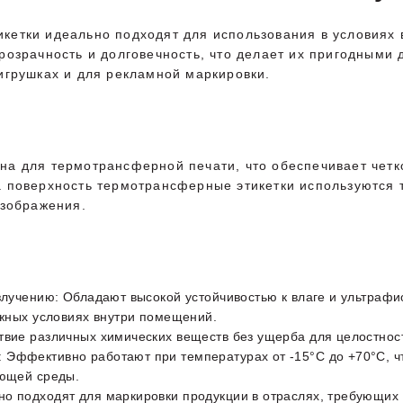
етки идеально подходят для использования в условиях 
розрачность и долговечность, что делает их пригодными
игрушках и для рекламной маркировки.
а для термотрансферной печати, что обеспечивает четко
а поверхность термотрансферные этикетки используются
изображения.
злучению: Обладают высокой устойчивостью к влаге и ультраф
ожных условиях внутри помещений.
твие различных химических веществ без ущерба для целостност
Эффективно работают при температурах от -15°C до +70°C, чт
ающей среды.
о подходят для маркировки продукции в отраслях, требующих