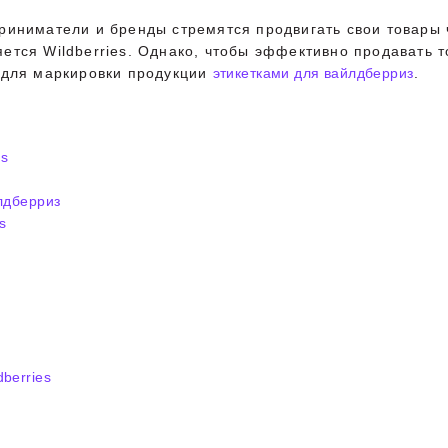
риниматели и бренды стремятся продвигать свои товары
ется Wildberries. Однако, чтобы эффективно продавать 
 для маркировки продукции
этикетками для вайлдберриз
.
es
лдберриз
s
berries