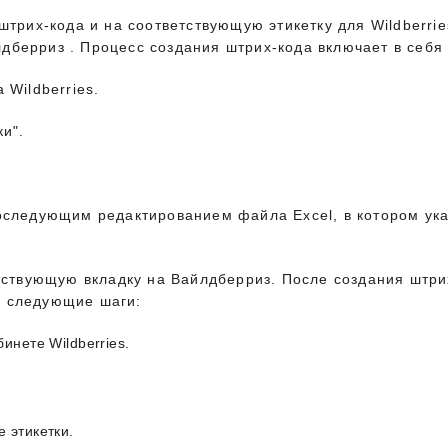
 штрих-кода и на соответствующую этикетку для Wildberr
дберриз . Процесс создания штрих-кода включает в себ
 Wildberries.
ки".
оследующим редактированием файла Excel, в котором ука
ветствующую вкладку на Вайлдберриз. После создания штр
бя следующие шаги:
бинете Wildberries.
е этикетки.