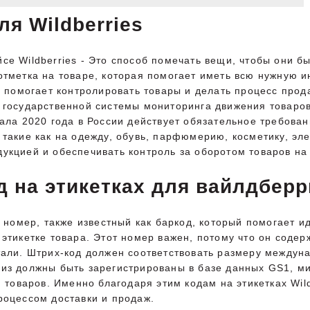
ля Wildberries
се Wildberries - Это способ помечать вещи, чтобы они б
отметка на товаре, которая помогает иметь всю нужную и
то помогает контролировать товары и делать процесс про
х государственной системы мониторинга движения товаро
чала 2020 года в России действует обязательное требован
 такие как на одежду, обувь, парфюмерию, косметику, эл
укцией и обеспечивать контроль за оборотом товаров на
 на этикетках для вайлдберр
ый номер, также известный как баркод, который помогает 
 этикетке товара. Этот номер важен, потому что он соде
тали. Штрих-код должен соответствовать размеру междун
риз должны быть зарегистрированы в базе данных GS1, 
оваров. Именно благодаря этим кодам на этикетках Wild
роцессом доставки и продаж.